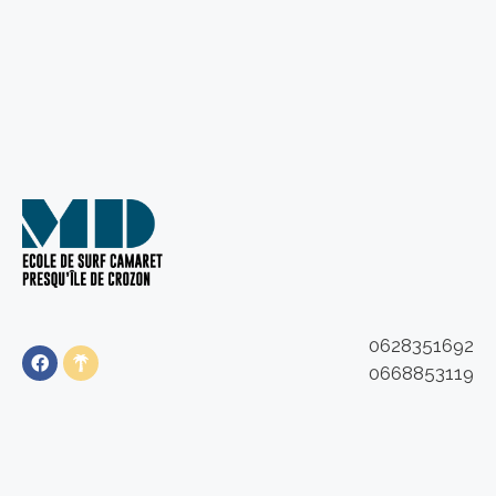
0628351692
0668853119